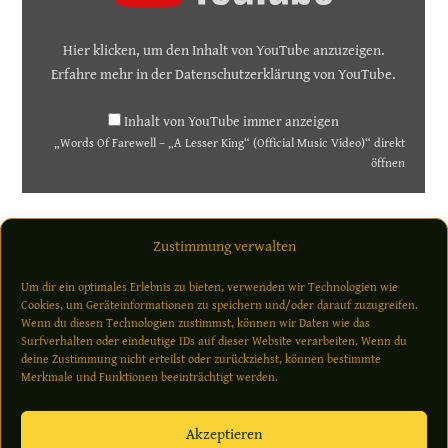
"A
Lesser
King"
(Official
Hier klicken, um den Inhalt von YouTube anzuzeigen.
Music
Video)“
Erfahre mehr in der
Datenschutzerklärung von YouTube
.
von
YouTube
anzeigen
Inhalt von YouTube immer anzeigen
„Words Of Farewell – „A Lesser King“ (Official Music Video)“ direkt
öffnen
Zustimmung verwalten
ZURÜCK
WEITER
Um dir ein optimales Erlebnis zu bieten, verwenden wir Technologien wie
Cookies, um Geräteinformationen zu speichern und/oder darauf zuzugreifen.
Wenn du diesen Technologien zustimmst, können wir Daten wie das
Surfverhalten oder eindeutige IDs auf dieser Website verarbeiten. Wenn du
deine Zustimmung nicht erteilst oder zurückziehst, können bestimmte
Impressum
Merkmale und Funktionen beeinträchtigt werden.
AGB
Widerrufsbelehrung
Akzeptieren
Datenschutzerklärung