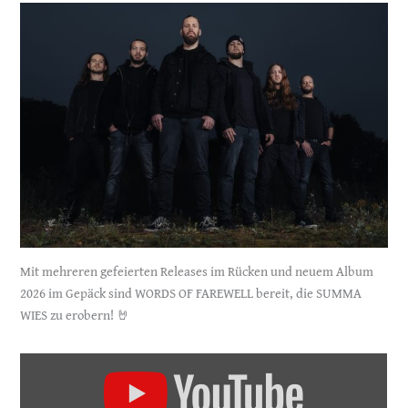
Mit mehreren gefeierten Releases im Rücken und neuem Album
2026 im Gepäck sind WORDS OF FAREWELL bereit, die SUMMA
WIES zu erobern! 🤘
„Words
Of
Farewell
–