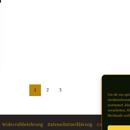
1
2
3
Um dir ein opt
Geräteinformat
zustimmst, kön
verarbeiten. W
Merkmale und 
Widerrufsbelehrung
Datenschutzerklärung
Cookie-Richtlini