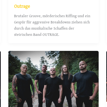
Outrage
Brutaler Groove, mörderisches Riffing und ein
Gespür für aggressive Breakdowns ziehen sich
durch das musikalische Schaffen der
steirischen Band OUTRAGE.