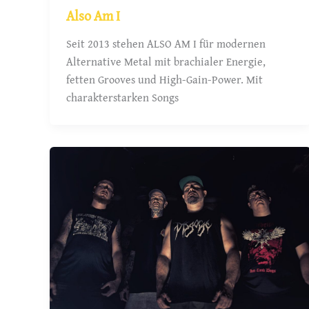
Also Am I
Seit 2013 stehen ALSO AM I für modernen
Alternative Metal mit brachialer Energie,
fetten Grooves und High-Gain-Power. Mit
charakterstarken Songs