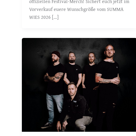
offiziellen Festival-Merch! Sichert euch jetzt im
Vorverkauf euere Wunschgröße vom SUMMA
WIES 2026 […]