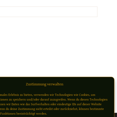
Zustimmung verwalten
imales Erlebnis zu bieten, verwenden wir Technologien wie Cookies, um
ionen zu speichern und/oder darauf zuzugreifen. Wenn du diesen Technologien
nen wir Daten wie das Surfverhalten oder eindeutige IDs auf dieser Website
enn du deine Zustimmung nicht erteilst oder zurückziehst, können bestimmte
Funktionen beeinträchtigt werden.