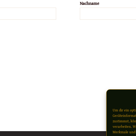
Nachname
Um dir ein opt
Geräteinformat
zustimmst, kön
verarbeiten. W
Merkmale und 