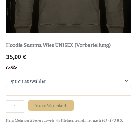
Hoodie Summa Wies UNISEX (Vorbestellung)
35,00
€
Größe
Hoodie
In den Warenkorb
Summa
Wies
Kein Mehrwertsteuerausweis, da Kleinunternehmer nach §19 (1) UStG.
UNISEX
(Vorbestellung)
Menge